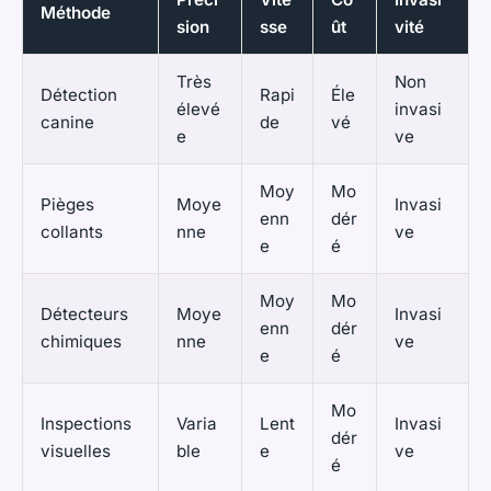
Méthode
sion
sse
ût
vité
Très
Non
Détection
Rapi
Éle
élevé
invasi
canine
de
vé
e
ve
Moy
Mo
Pièges
Moye
Invasi
enn
dér
collants
nne
ve
e
é
Moy
Mo
Détecteurs
Moye
Invasi
enn
dér
chimiques
nne
ve
e
é
Mo
Inspections
Varia
Lent
Invasi
dér
visuelles
ble
e
ve
é