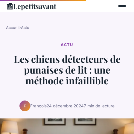
📰
Lepetitsavant
Accueil
›
Actu
ACTU
Les chiens détecteurs de
punaises de lit : une
méthode infaillible
François
24 décembre 2024
7 min de lecture
F