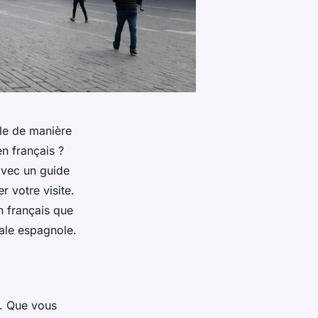
lle de manière
n français ?
avec un guide
r votre visite.
n français que
ale espagnole.
e. Que vous