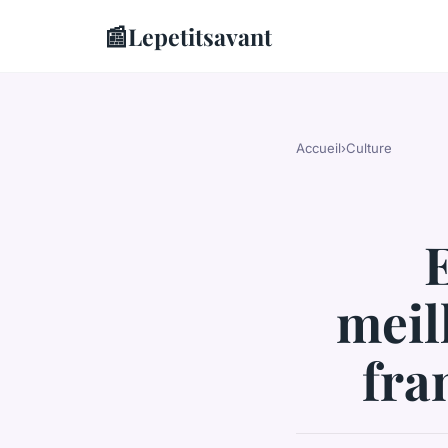
📰
Lepetitsavant
Accueil
›
Culture
E
meil
fra