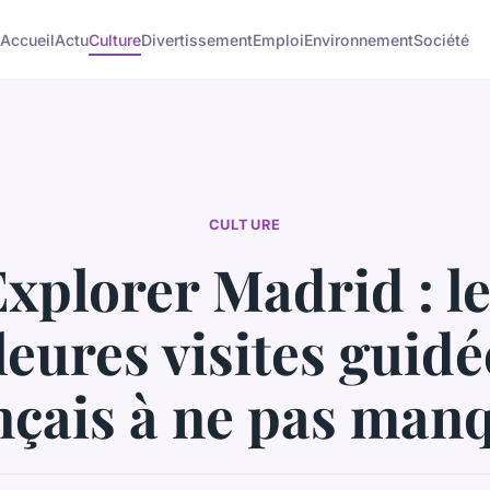
Accueil
Actu
Culture
Divertissement
Emploi
Environnement
Société
CULTURE
xplorer Madrid : l
leures visites guidé
nçais à ne pas man