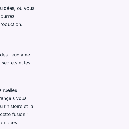
guidées, où vous
pourrez
production.
 des lieux à ne
secrets et les
 ruelles
français vous
 l'histoire et la
ette fusion,"
toriques.