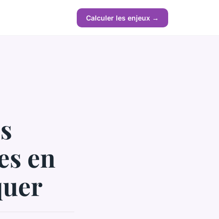
Calculer les enjeux →
es
es en
quer