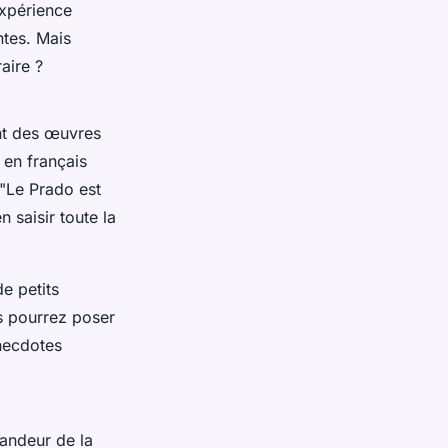
expérience
ntes. Mais
aire ?
nt des œuvres
 en français
"Le Prado est
 saisir toute la
e petits
s pourrez poser
anecdotes
randeur de la