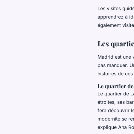
Les visites gui
apprendrez à ide
également visit
Les quarti
Madrid est une v
pas manquer. Une
histoires de ce
Le quartier de
Le quartier de L
étroites, ses ba
fera découvrir l
modernité se re
explique Ana Rod