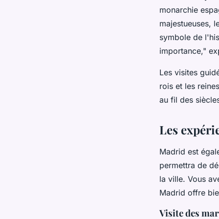
monarchie espagn
majestueuses, le
symbole de l'hi
importance,"
exp
Les visites gui
rois et les rein
au fil des siècle
Les expéri
Madrid est égal
permettra de dé
la ville. Vous 
Madrid offre bie
Visite des mar