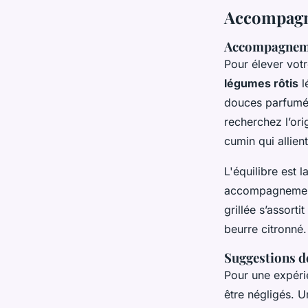
Accompagne
Accompagnemen
Pour élever vot
légumes rôtis
l
douces parfumé
recherchez l’ori
cumin qui allient
L'équilibre est l
accompagnement 
grillée s’assor
beurre citronné.
Suggestions d
Pour une expér
être négligés. 