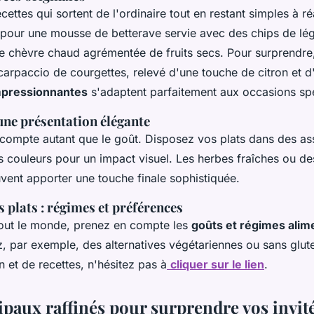
ettes qui sortent de l'ordinaire tout en restant simples à réa
pour une mousse de betterave servie avec des chips de l
e chèvre chaud agrémentée de fruits secs. Pour surprendre
arpaccio de courgettes, relevé d'une touche de citron et d'h
mpressionnantes
s'adaptent parfaitement aux occasions spé
une présentation élégante
compte autant que le goût. Disposez vos plats dans des ass
s couleurs pour un impact visuel. Les herbes fraîches ou des
vent apporter une touche finale sophistiquée.
 plats : régimes et préférences
 tout le monde, prenez en compte les
goûts et régimes alim
z, par exemple, des alternatives végétariennes ou sans glut
on et de recettes, n'hésitez pas à
cliquer sur le lien
.
ipaux raffinés pour surprendre vos invit