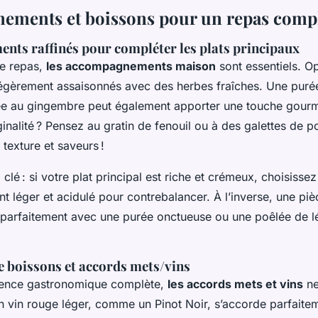
ments et boissons pour un repas comp
ts raffinés pour compléter les plats principaux
re repas,
les accompagnements maison
sont essentiels. O
égèrement assaisonnés avec des herbes fraîches. Une puré
e au gingembre peut également apporter une touche gour
ginalité ? Pensez au gratin de fenouil ou à des galettes de p
 texture et saveurs !
a clé : si votre plat principal est riche et crémeux, choisissez
léger et acidulé pour contrebalancer. À l’inverse, une piè
tit parfaitement avec une purée onctueuse ou une poêlée de 
e boissons et accords mets/vins
ience gastronomique complète,
les accords mets et vins
ne
Un vin rouge léger, comme un Pinot Noir, s’accorde parfaite