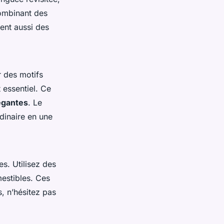
combinant des
ent aussi des
r des motifs
t essentiel. Ce
égantes
. Le
dinaire en une
s. Utilisez des
mestibles. Ces
s, n’hésitez pas