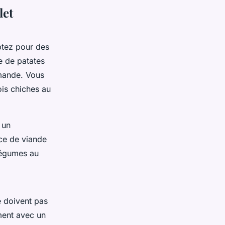
let
ptez pour des
e de patates
mande. Vous
ois chiches au
 un
ce de viande
légumes au
 doivent pas
ment avec un