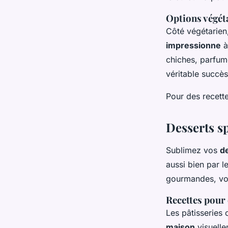
Options végét
Côté végétarien
impressionne
à
chiches, parfumé
véritable succès
Pour des recett
Desserts sp
Sublimez vos
d
aussi bien par l
gourmandes, voi
Recettes pour 
Les pâtisseries
maison
visuelle