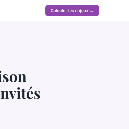
Calculer les enjeux →
ison
nvités