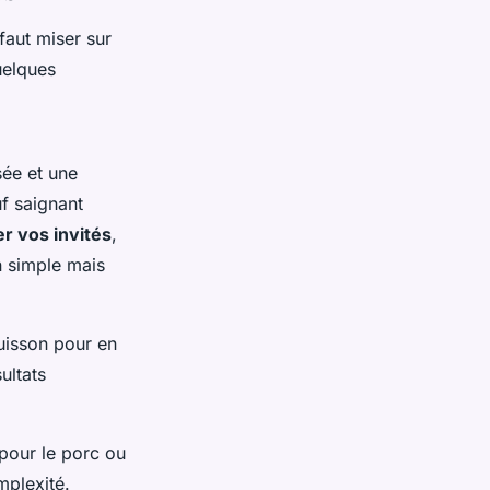
faut miser sur
uelques
sée et une
f saignant
r vos invités
,
n simple mais
cuisson pour en
ultats
pour le porc ou
mplexité.