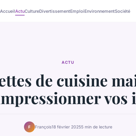
Accueil
Actu
Culture
Divertissement
Emploi
Environnement
Société
ACTU
ettes de cuisine ma
impressionner vos i
François
18 février 2025
5 min de lecture
F