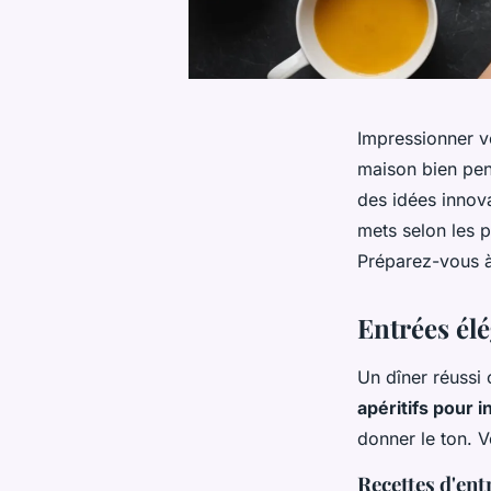
Impressionner vo
maison bien pen
des idées innov
mets selon les 
Préparez-vous à
Entrées él
Un dîner réuss
apéritifs pour i
donner le ton. V
Recettes d'ent