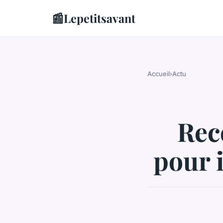
📰
Lepetitsavant
Accueil
›
Actu
Rec
pour 