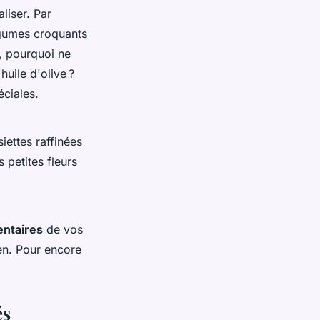
liser. Par
égumes croquants
, pourquoi ne
uile d'olive ?
ciales.
iettes raffinées
 petites fleurs
entaires
de vos
en. Pour encore
és