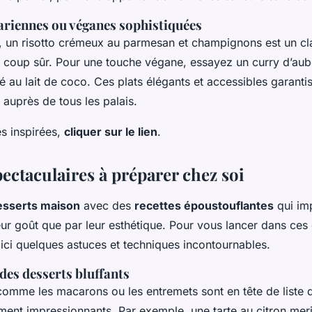
ariennes ou véganes sophistiquées
, un risotto crémeux au parmesan et champignons est un c
 coup sûr. Pour une touche végane, essayez un curry d’aub
 au lait de coco. Ces plats élégants et accessibles garanti
 auprès de tous les palais.
es inspirées,
cliquer sur le lien
.
ectaculaires à préparer chez soi
esserts maison
avec des
recettes époustouflantes
qui im
eur goût que par leur esthétique. Pour vous lancer dans ces
ci quelques astuces et techniques incontournables.
des desserts bluffants
 comme les macarons ou les entremets sont en tête de liste
ment impressionnants. Par exemple, une tarte au citron meri