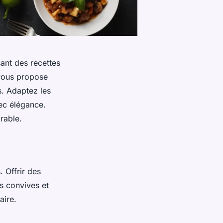
sant des recettes
 vous propose
s. Adaptez les
ec élégance.
rable.
 Offrir des
os convives et
aire.