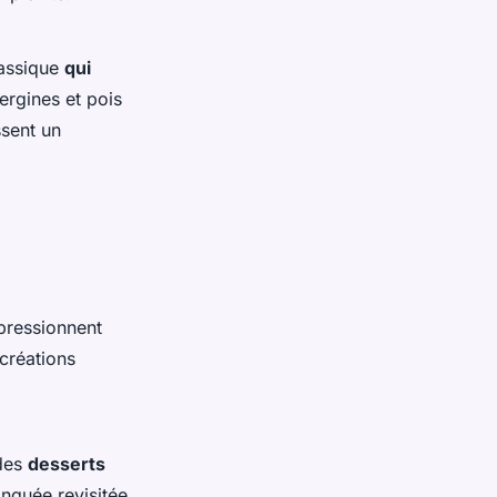
lassique
qui
ergines et pois
ssent un
pressionnent
 créations
 des
desserts
nguée revisitée,