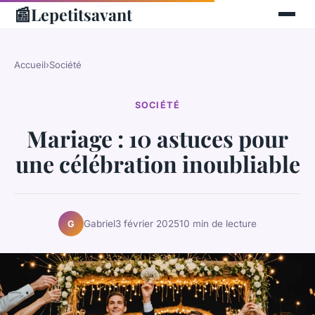
📰
Lepetitsavant
Accueil
›
Société
SOCIÉTÉ
Mariage : 10 astuces pour
une célébration inoubliable
Gabriel
3 février 2025
10 min de lecture
G