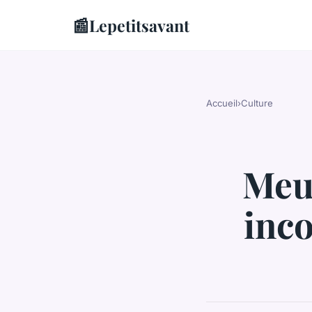
📰
Lepetitsavant
Accueil
›
Culture
Meub
inc