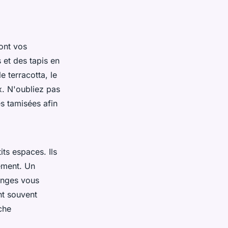
ont vos
s et des tapis en
 terracotta, le
x. N'oubliez pas
es tamisées afin
its espaces. Ils
ement. Un
longes vous
nt souvent
che