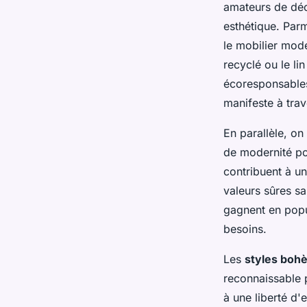
amateurs de déco
esthétique. Par
le mobilier mod
recyclé ou le li
écoresponsables
manifeste à trav
En parallèle, o
de modernité po
contribuent à u
valeurs sûres s
gagnent en popul
besoins.
Les
styles boh
reconnaissable 
à une liberté d'