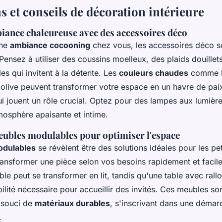
s et conseils de décoration intérieure
iance chaleureuse avec des accessoires déco
une
ambiance cocooning
chez vous, les accessoires déco s
. Pensez à utiliser des coussins moelleux, des plaids douillet
les qui invitent à la détente. Les
couleurs chaudes
comme le
t olive peuvent transformer votre espace en un havre de pai
ui jouent un rôle crucial. Optez pour des lampes aux lumièr
mosphère apaisante et intime.
meubles modulables pour optimiser l'espace
dulables
se révèlent être des solutions idéales pour les pet
ransformer une pièce selon vos besoins rapidement et facil
le peut se transformer en lit, tandis qu'une table avec ral
bilité nécessaire pour accueillir des invités. Ces meubles so
 souci de
matériaux durables
, s'inscrivant dans une démar
.