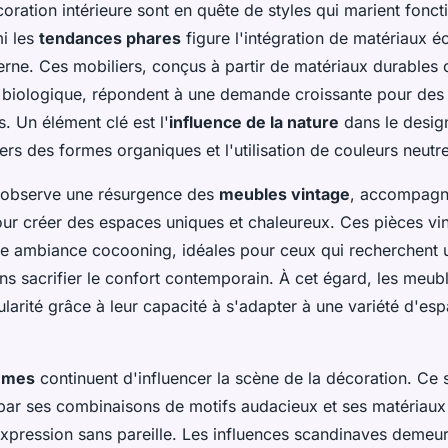
ration intérieure sont en quête de styles qui marient foncti
mi les
tendances phares
figure l'intégration de matériaux 
erne. Ces mobiliers, conçus à partir de matériaux durables
n biologique, répondent à une demande croissante pour des 
. Un élément clé est l'
influence de la nature
dans le design
ers des formes organiques et l'utilisation de couleurs neutr
n observe une résurgence des
meubles vintage
, accompagn
ur créer des espaces uniques et chaleureux. Ces pièces vi
ne ambiance cocooning, idéales pour ceux qui recherchent 
ans sacrifier le confort contemporain. À cet égard, les meu
arité grâce à leur capacité à s'adapter à une variété d'esp
èmes
continuent d'influencer la scène de la décoration. Ce s
par ses combinaisons de motifs audacieux et ses matériaux n
expression sans pareille. Les influences scandinaves demeu