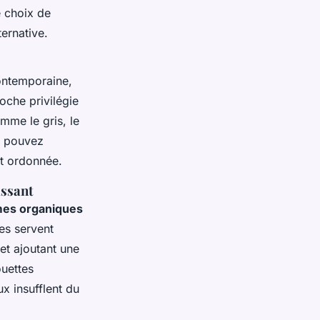
e choix de
ernative.
contemporaine,
oche privilégie
me le gris, le
us pouvez
et ordonnée.
issant
mes organiques
es servent
et ajoutant une
ouettes
x insufflent du