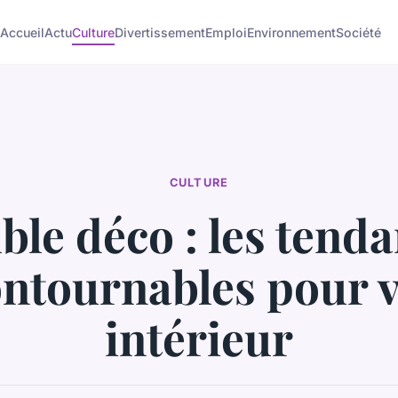
Accueil
Actu
Culture
Divertissement
Emploi
Environnement
Société
CULTURE
le déco : les tend
ontournables pour v
intérieur