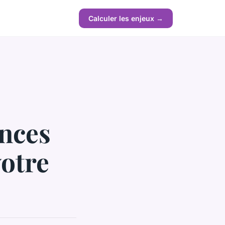
Calculer les enjeux →
ances
otre