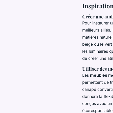
Inspiration
Créer une amb
Pour instaurer 
meilleurs alliés
matières naturel
beige ou le ver
les luminaires q
de créer une at
Utiliser des 
Les
meubles mo
permettent de t
canapé convertib
donnera la flexi
conçus avec un
écoresponsable