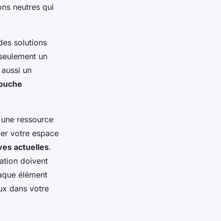
ons neutres qui
des solutions
 seulement un
 aussi un
ouche
 une ressource
mer votre espace
es actuelles
.
ration doivent
haque élément
eux dans votre