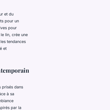
ur et du
uts pour un
vives pour
le lin, crée une
s les tendances
é et
ntemporain
s prisés dans
âce à sa
ambiance
pirés par la