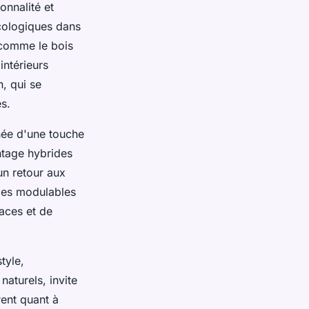
onnalité et
écologiques dans
 comme le bois
intérieurs
, qui se
es.
ée d'une touche
ntage hybrides
un retour aux
bles modulables
aces et de
tyle,
aturels, invite
rent quant à